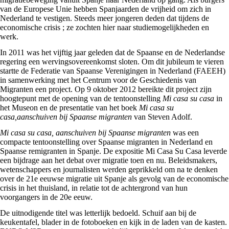
van de Europese Unie hebben Spanjaarden de vrijheid om zich in
Nederland te vestigen. Steeds meer jongeren deden dat tijdens de
economische crisis ; ze zochten hier naar studiemogelijkheden en
werk.
In 2011 was het vijftig jaar geleden dat de Spaanse en de Nederlandse
regering een wervingsovereenkomst sloten. Om dit jubileum te vieren
startte de Federatie van Spaanse Verenigingen in Nederland (FAEEH)
in samenwerking met het Centrum voor de Geschiedenis van
Migranten een project. Op 9 oktober 2012 bereikte dit project zijn
hoogtepunt met de opening van de tentoonstelling
Mi casa su casa
in
het Museon en de presentatie van het boek
Mi casa su
casa,aanschuiven bij Spaanse migranten
van Steven Adolf.
Mi casa su casa, aanschuiven bij Spaanse migranten
was een
compacte tentoonstelling over Spaanse migranten in Nederland en
Spaanse remigranten in Spanje. De expositie Mi Casa Su Casa leverde
een bijdrage aan het debat over migratie toen en nu. Beleidsmakers,
wetenschappers en journalisten werden geprikkeld om na te denken
over de 21e eeuwse migratie uit Spanje als gevolg van de economische
crisis in het thuisland, in relatie tot de achtergrond van hun
voorgangers in de 20e eeuw.
De uitnodigende titel was letterlijk bedoeld. Schuif aan bij de
keukentafel, blader in de fotoboeken en kijk in de laden van de kasten.