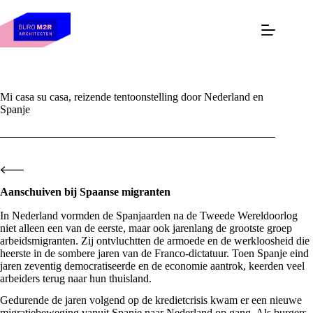
Skip
to
content
Mi casa su casa, reizende tentoonstelling door Nederland en
Spanje
Aanschuiven bij Spaanse migranten
In Nederland vormden de Spanjaarden na de Tweede Wereldoorlog
niet alleen een van de eerste, maar ook jarenlang de grootste groep
arbeidsmigranten. Zij ontvluchtten de armoede en de werkloosheid die
heerste in de sombere jaren van de Franco-dictatuur. Toen Spanje eind
jaren zeventig democratiseerde en de economie aantrok, keerden veel
arbeiders terug naar hun thuisland.
Gedurende de jaren volgend op de kredietcrisis kwam er een nieuwe
migratiebeweging vanuit Spanje naar Nederland op gang. Als burgers