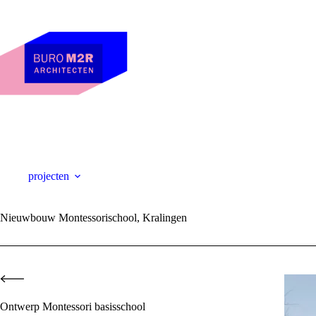
Skip
to
content
projecten
Nieuwbouw Montessorischool, Kralingen
Ontwerp Montessori basisschool